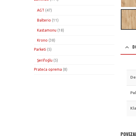
proizvoda
47
AGT
47
proizvoda
11
Balterio
11
proizvoda
18
Kastamonu
18
proizvoda
38
Krono
38
D
proizvoda
5
Parketi
5
proizvoda
5
Şerifoğlu
5
proizvoda
8
Prateća oprema
8
proizvoda
De
Pa
Kl
POVEZA