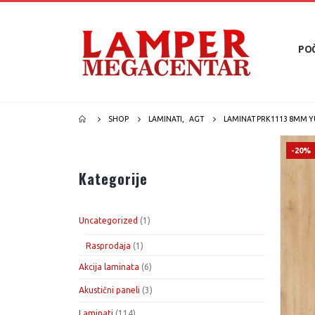
PO
SHOP
LAMINATI
,
AGT
LAMINAT PRK1113 8MM Y
-20%
Kategorije
1
Uncategorized
1
proizvod
1
Rasprodaja
1
proizvod
6
Akcija laminata
6
proizvoda
3
Akustični paneli
3
proizvoda
114
Laminati
114