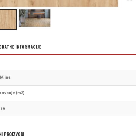
ODATNE INFORMACIJE
bljina
kovanje (m2)
asa
NI PROIZVODI