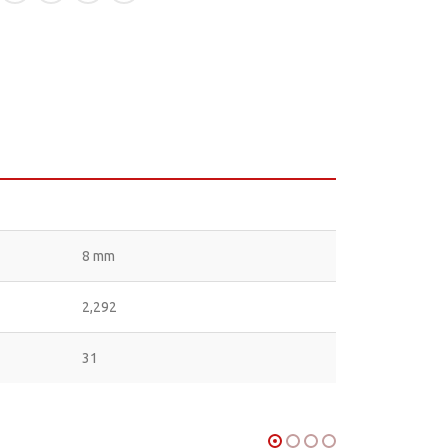
8 mm
2,292
31