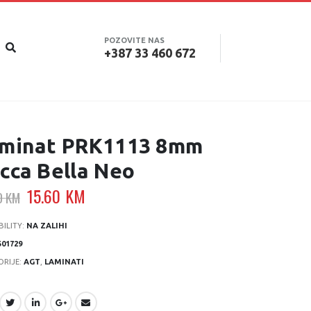
POZOVITE NAS
+387 33 460 672
minat PRK1113 8mm
cca Bella Neo
Original
Current
15.60
KM
0
KM
price
price
was:
is:
BILITY:
NA ZALIHI
19.50 KM.
15.60 KM.
501729
ORIJE:
AGT
,
LAMINATI