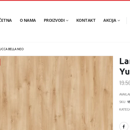
ČETNA
O NAMA
PROIZVODI
KONTAKT
AKCIJA
UCCA BELLA NEO
La
Yu
19.5
AVAILA
SKU:
1
KATEG