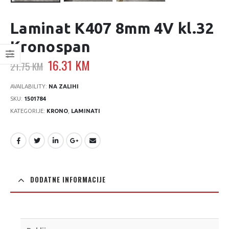
Laminat K407 8mm 4V kl.32
Kronospan
Original
Current
16.31
KM
21.75
KM
price
price
was:
is:
AVAILABILITY:
NA ZALIHI
21.75 KM.
16.31 KM.
SKU:
1501784
KATEGORIJE:
KRONO
,
LAMINATI
DODATNE INFORMACIJE