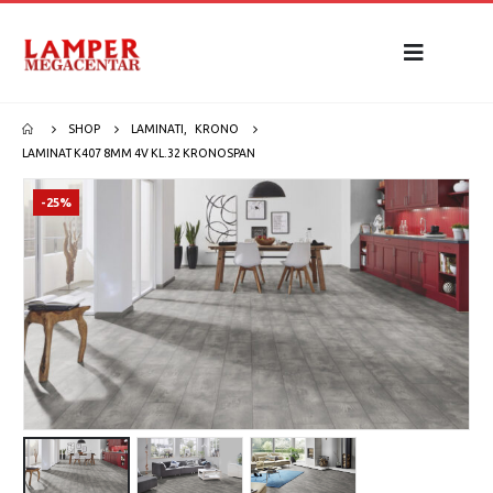
SHOP
LAMINATI
,
KRONO
LAMINAT K407 8MM 4V KL.32 KRONOSPAN
-25%