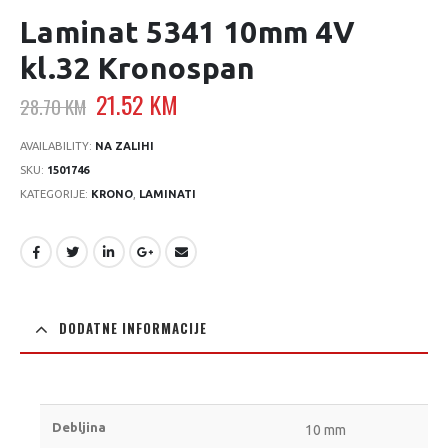
Laminat 5341 10mm 4V
kl.32 Kronospan
Original
Current
21.52
KM
28.70
KM
price
price
was:
is:
AVAILABILITY:
NA ZALIHI
28.70 KM.
21.52 KM.
SKU:
1501746
KATEGORIJE:
KRONO
,
LAMINATI
DODATNE INFORMACIJE
Debljina
10 mm