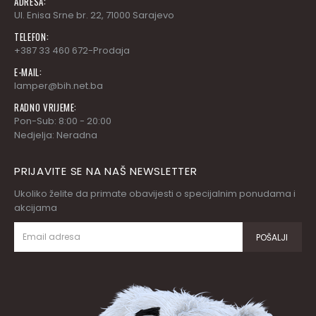
ADRESA:
Ul. Enisa Srne br. 22, 71000 Sarajevo
TELEFON:
+387 33 460 672-Prodaja
E-MAIL:
lamper@bih.net.ba
RADNO VRIJEME:
Pon-Sub: 8:00 - 20:00
Nedjelja: Neradna
PRIJAVITE SE NA NAŠ NEWSLETTER
Ukoliko želite da primate obavijesti o specijalnim ponudama i
akcijama