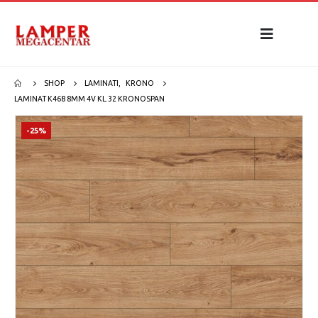
SHOP
LAMINATI
,
KRONO
LAMINAT K468 8MM 4V KL.32 KRONOSPAN
-25%