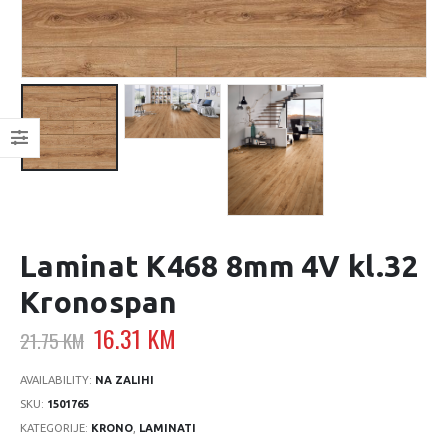
Laminat K468 8mm 4V kl.32
Kronospan
Original
Current
16.31
KM
21.75
KM
price
price
was:
is:
AVAILABILITY:
NA ZALIHI
21.75 KM.
16.31 KM.
SKU:
1501765
KATEGORIJE:
KRONO
,
LAMINATI