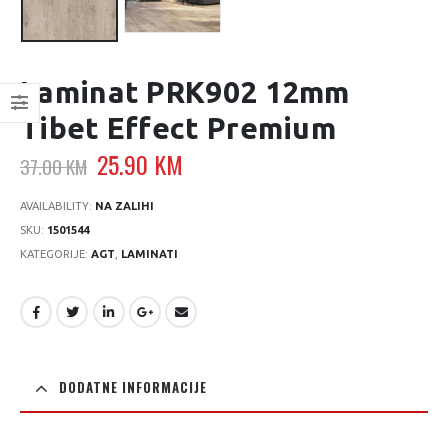
Laminat PRK902 12mm
Tibet Effect Premium
Original
Current
25.90
KM
37.00
KM
price
price
was:
is:
AVAILABILITY:
NA ZALIHI
37.00 KM.
25.90 KM.
SKU:
1501544
KATEGORIJE:
AGT
,
LAMINATI
DODATNE INFORMACIJE