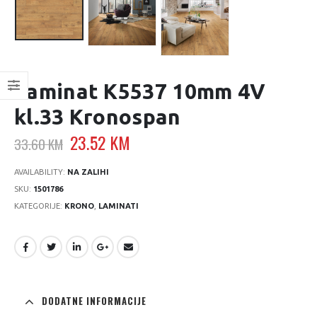
Laminat K5537 10mm 4V
kl.33 Kronospan
Original
Current
23.52
KM
33.60
KM
price
price
was:
is:
AVAILABILITY:
NA ZALIHI
33.60 KM.
23.52 KM.
SKU:
1501786
KATEGORIJE:
KRONO
,
LAMINATI
DODATNE INFORMACIJE