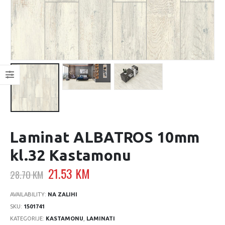
Laminat ALBATROS 10mm
kl.32 Kastamonu
Original
Current
21.53
KM
28.70
KM
price
price
was:
is:
AVAILABILITY:
NA ZALIHI
28.70 KM.
21.53 KM.
SKU:
1501741
KATEGORIJE:
KASTAMONU
,
LAMINATI