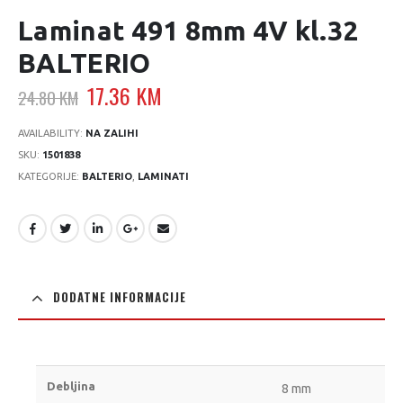
Laminat 491 8mm 4V kl.32
BALTERIO
Original
Current
17.36
KM
24.80
KM
price
price
was:
is:
AVAILABILITY:
NA ZALIHI
24.80 KM.
17.36 KM.
SKU:
1501838
KATEGORIJE:
BALTERIO
,
LAMINATI
DODATNE INFORMACIJE
Debljina
8 mm