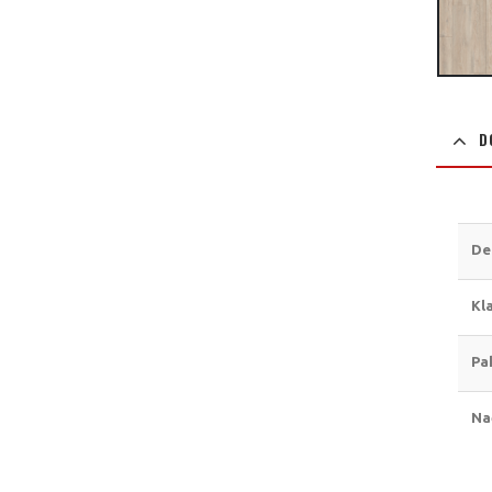
D
De
Kl
Pa
Na