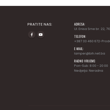
PRATITE NAS:
ADRESA:
Ul. Enisa Srne br. 22, 
TELEFON:
+387 33 460 672-Prod
E-MAIL:
lamper@bih.net.ba
RADNO VRIJEME:
Pon-Sub: 8:00 - 20:00
Nedjelja: Neradna