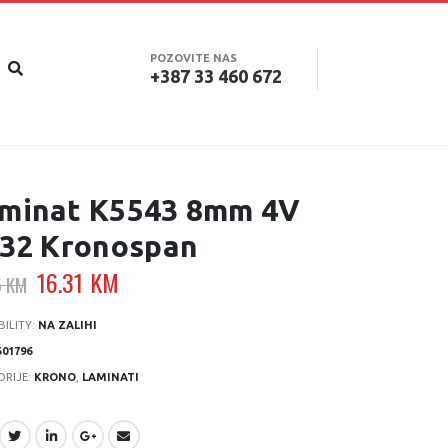
POZOVITE NAS
+387 33 460 672
minat K5543 8mm 4V
.32 Kronospan
Original
Current
16.31
KM
5
KM
price
price
was:
is:
BILITY:
NA ZALIHI
21.75 KM.
16.31 KM.
501796
ORIJE:
KRONO
,
LAMINATI