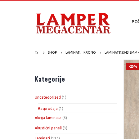
PO
SHOP
LAMINATI
,
KRONO
LAMINAT K5543 8MM 
-25%
Kategorije
1
Uncategorized
1
proizvod
1
Rasprodaja
1
proizvod
6
Akcija laminata
6
proizvoda
3
Akustični paneli
3
proizvoda
114
Laminati
114