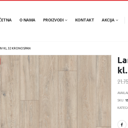
ČETNA
O NAMA
PROIZVODI
KONTAKT
AKCIJA
4V KL.32 KRONOSPAN
La
kl
21.7
AVAILA
SKU:
1
KATEG