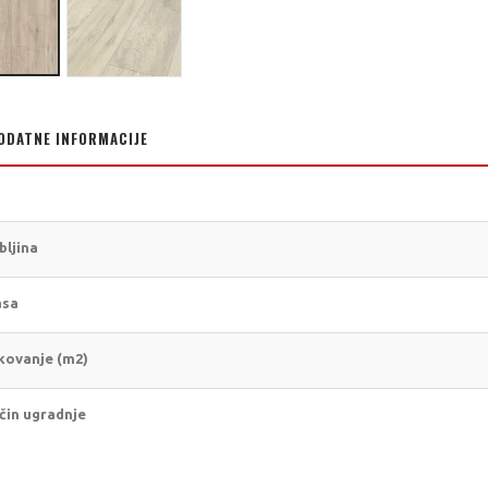
ODATNE INFORMACIJE
bljina
asa
kovanje (m2)
čin ugradnje