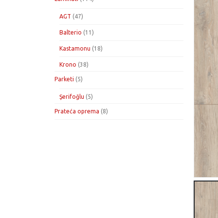
proizvoda
47
AGT
47
proizvoda
11
Balterio
11
proizvoda
18
Kastamonu
18
proizvoda
38
Krono
38
proizvoda
5
Parketi
5
proizvoda
5
Şerifoğlu
5
proizvoda
8
Prateća oprema
8
proizvoda