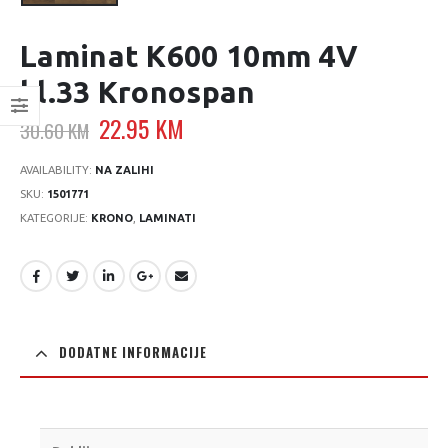
Laminat K600 10mm 4V
kl.33 Kronospan
Original
Current
22.95
KM
30.60
KM
price
price
was:
is:
AVAILABILITY:
NA ZALIHI
30.60 KM.
22.95 KM.
SKU:
1501771
KATEGORIJE:
KRONO
,
LAMINATI
DODATNE INFORMACIJE