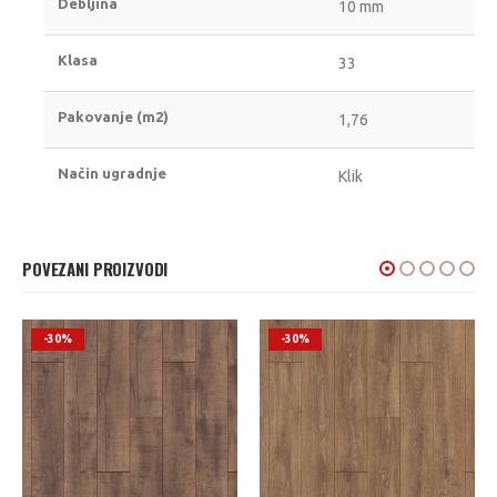
Debljina
10 mm
Klasa
33
Pakovanje (m2)
1,76
Način ugradnje
Klik
POVEZANI PROIZVODI
-30%
-25%