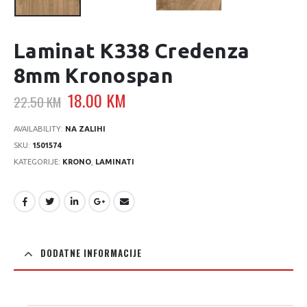
Laminat K338 Credenza
8mm Kronospan
Original
Current
18.00
KM
22.50
KM
price
price
was:
is:
AVAILABILITY:
NA ZALIHI
22.50 KM.
18.00 KM.
SKU:
1501574
KATEGORIJE:
KRONO
,
LAMINATI
DODATNE INFORMACIJE