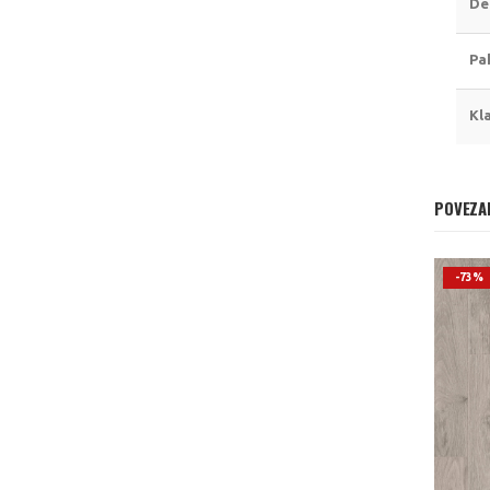
De
Pa
Kl
POVEZA
-73%
-73%