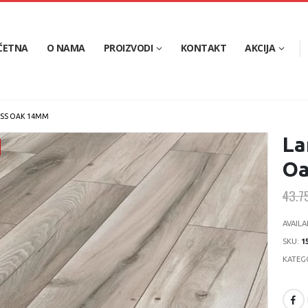
ČETNA
O NAMA
PROIZVODI
KONTAKT
AKCIJA
ESS OAK 14MM
La
O
43.7
AVAILA
SKU:
1
KATEG