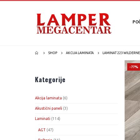
PO
SHOP
AKCIJA LAMINATA
LAMINAT 223 WILDERN
-77%
Kategorije
6
Akcija laminata
6
proizvoda
3
Akustični paneli
3
proizvoda
114
Laminati
114
proizvoda
47
AGT
47
proizvoda
11