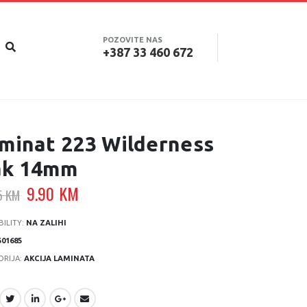
POZOVITE NAS
+387 33 460 672
minat 223 Wilderness
ak 14mm
Original
Current
9.90
KM
5
KM
price
price
was:
is:
BILITY:
NA ZALIHI
43.75 KM.
9.90 KM.
501685
ORIJA:
AKCIJA LAMINATA