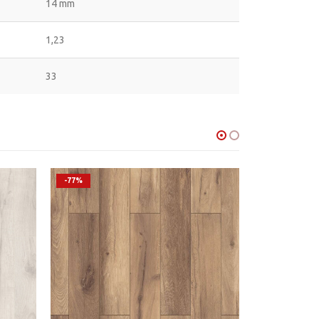
14 mm
1,23
33
-77%
-42%