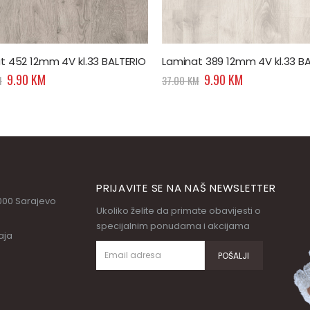
t 389 12mm 4V kl.33 BALTERIO
Original
Current
Original
Current
9.90
KM
9.90
KM
M
43.75
KM
price
price
price
price
was:
is:
was:
is:
37.00 KM.
9.90 KM.
43.75 KM.
9.90 KM.
PRIJAVITE SE NA NAŠ NEWSLETTER
71000 Sarajevo
Ukoliko želite da primate obavijesti o
specijalnim ponudama i akcijama
aja