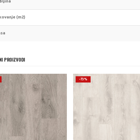
bljina
kovanje (m2)
asa
NI PROIZVODI
-77%