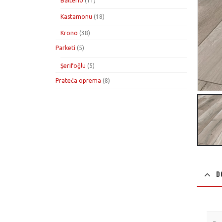
Balterio
11
proizvoda
18
Kastamonu
18
proizvoda
38
Krono
38
proizvoda
5
Parketi
5
proizvoda
5
Şerifoğlu
5
proizvoda
8
Prateća oprema
8
proizvoda
D